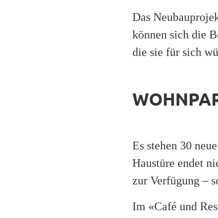
Das Neubauprojek
können sich die 
die sie für sich w
WOHNPARK 
Es stehen 30 neue
Haustüre endet n
zur Verfügung – s
Im «Café und Res