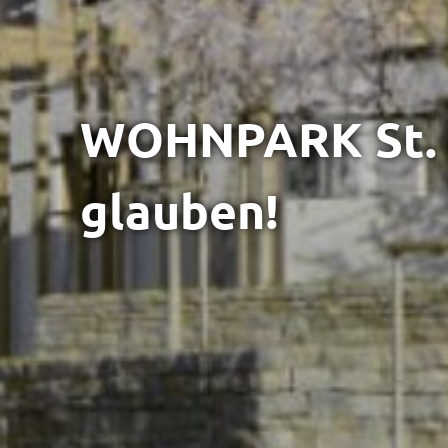
WOHNPARK St. Ch
glauben!